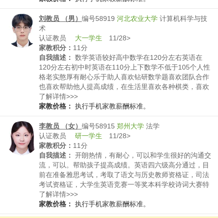
刘教员 （男）
编号58919
河北农业大学
计算机科学与技
术
认证教员
大一学生
11/28>
家教积分：
11分
自我描述：
数学英语较好高中数学在120分左右英语在
120分左右初中时英语在110分上下数学不低于105个人性
格老实憨厚有耐心乐于助人喜欢钻研数学题喜欢团队合作
也喜欢帮助他人提高成绩，在生活里喜欢各种棋类，喜欢
书法，也喜欢做数学题物理题，对各种事物感兴趣
了解详情>>>
家教价格：
执行手机家教薪酬标准。
李教员 （女）
编号58915
郑州大学
法学
认证教员
研一学生
11/28>
家教积分：
11分
自我描述：
开朗热情，有耐心，可以和学生很好的沟通交
流，可以。帮助孩子提高成绩。英语四六级高分通过，目
前在准备雅思考试，考取了语文与历史教师资格证，司法
考试资格证，大学生英语竞赛一等奖本科学校诗词大赛特
等奖
了解详情>>>
家教价格：
执行手机家教薪酬标准。