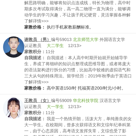
解思路明确，能够将知识点连成线，特长为物理，高中时
期多次考试取得满分，高一高二物理一直为满分，能够调
动学生的学习兴趣，不让孩子死记硬背，灵活掌握各种解
题技巧，可以随时帮助孩子答疑解惑，即使清除学习盲区
了解详情>>>
家教价格：
执行手机家教薪酬标准。
谢教员 （男）
编号59013
北京师范大学
外国语言文学
认证教员
大二学生
12/13>
家教积分：
11分
自我描述：
自我描述：本人高中时期开始就开始辅导学
生，养成了将细碎的知识点整理成思维导图，或者将庞大
的语法架构进行拆分的习惯，比如高中较难的虚拟语气和
三大从句的特殊用法。留学经历：2019年秋季由于英语口
语较出色，代表高中，赴德国派尼地区进行了为期40天的
了解详情>>>
交换。
家教价格：
高中英语150/时 托福英语200/时元/小时。
王教员 （女）
编号59009
华北科技学院
汉语言文学
认证教员
大一学生
12/13>
家教积分：
11分
自我描述：
我是一个热情开朗，活泼大方，单纯善良的女
大一学生。在校期间，曾多次获得语文和文综年纪单科第
一，由于心态原因，高考语文发挥失常，文综也受了影