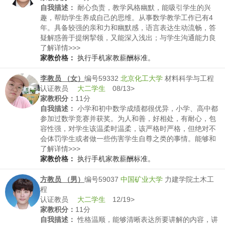
运动，偶尔带学生放松一下换换脑子也没问题~你觉得我这
自我描述：
耐心负责，教学风格幽默，能吸引学生的兴
样的风格合适吗？
趣，帮助学生养成自己的思维。从事数学教学工作已有4
年。具备较强的亲和力和幽默感，语言表达生动流畅，答
疑解惑善于提纲挈领，又能深入浅出；与学生沟通能力良
好，能迅速把握学生的学习特点，制订相应的教学方案，
了解详情>>>
因材施教，给学生恰当的学习启发引导，针对不同学生的
家教价格：
执行手机家教薪酬标准。
学习水平采取不同的讲解方法。
李教员 （女）
编号59332
北京化工大学
材料科学与工程
认证教员
大二学生
08/13>
家教积分：
11分
自我描述：
小学和初中数学成绩都很优异，小学、高中都
参加过数学竞赛并获奖。为人和善，好相处，有耐心，包
容性强，对学生该温柔时温柔，该严格时严格，但绝对不
会体罚学生或者做一些伤害学生自尊之类的事情。能够和
家长及时沟通交流，及时调整教学模式。
了解详情>>>
家教价格：
执行手机家教薪酬标准。
方教员 （男）
编号59037
中国矿业大学
力建学院土木工
程
认证教员
大二学生
12/19>
家教积分：
11分
自我描述：
性格温顺，能够清晰表达所要讲解的内容，讲