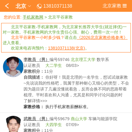
北京
北京家教
13810371138
您的位置:
手机家教网
>
北京平谷家教
北京平谷家教-手机家教网，为北京家长推荐大学生(就近择优)一
对一家教。手机家教网的大学生责任心强、耐心，费用一次一付！
北京平谷家教一小时多少钱？
请点击
《2026北京家教价格参考》
进入查看。
欢迎来电咨询预约：
13810371138(北京)
。
李教员 （男）
编号59746
北京理工大学
数学系
认证教员
大二学生
08/03>
家教积分：
11分
自我描述：
你好呀！我是北理的一名学生，想试试做家教
~先说说我的性格吧，我属于那种耐心又细心的类型，不会
因为题目讲了几遍没懂就着急，反而会换不同的思路帮着
梳理。平时喜欢和人沟通，尤其是和同学讨论问题的时
候，总能找到大家容易卡壳的地方，这点做家教应该挺合
了解详情>>>
适的。再讲讲特长，理科是我的强项，数学、物理这些学
家教价格：
执行手机家教薪酬标准。
科一直是我的优势，高中时拿过省赛的奖项，大学专业课
也没落下，对知识点的框架和难点很熟悉。另外我特别会
武教员 （男）
编号59679
燕山大学
车辆与能源学院
总结学习方法，比如怎么记公式、怎么拆解复杂的物理模
认证教员
大四学生
07/09>
型，这些技巧也能分享给学生。除了学习，我平时也喜欢
家教积分：
11分