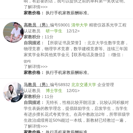
响，有必要的话，我可以提供之前的单科第一奖状证明。
我的作文也写的不错，一直是班级里的语文课代表，在小
了解详情>>>
学时，我就曾经获得读后感写作的省级二等奖。初中时曾
家教价格：
执行手机家教薪酬标准。
获得语文知识竞赛省级一等奖。也会跳芭蕾舞，初中毕业
前顺利拿到了延安职业技术学院的芭蕾舞结业证书。
高教员 （男）
编号59001
清华大学
精密仪器系光学工程
认证教员
研一学生
12/12>
家教积分：
11分
自我描述：
【所获证书及荣誉】：北京大学生数学竞赛，
物理竞赛，物理学术竞赛，数学建模竞赛等。连续三年国
家奖学金和其他奖学金元【联系电话及微信】：/微信：
gyq
了解详情>>>
家教价格：
执行手机家教薪酬标准。
马教员 （男）
编号58932
北京交通大学
企业管理
认证教员
博士学生
12/01>
家教积分：
11分
自我描述：
无特长，性格比较开朗活泼，比较认同积极对
学生表扬的教学理念，提倡鼓励学生，启发学生，当学生
有进步擅长花式夸奖学生。在高中教政治2年，所带班级学
生政治成绩将近50%能过一本线，新教材已经教过一遍，
有经验
了解详情>>>
家教价格：
执行手机家教薪酬标准。