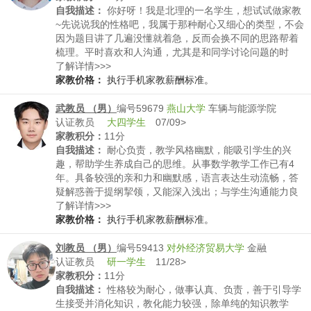
自我描述：
你好呀！我是北理的一名学生，想试试做家教
~先说说我的性格吧，我属于那种耐心又细心的类型，不会
因为题目讲了几遍没懂就着急，反而会换不同的思路帮着
梳理。平时喜欢和人沟通，尤其是和同学讨论问题的时
候，总能找到大家容易卡壳的地方，这点做家教应该挺合
了解详情>>>
适的。再讲讲特长，理科是我的强项，数学、物理这些学
家教价格：
执行手机家教薪酬标准。
科一直是我的优势，高中时拿过省赛的奖项，大学专业课
也没落下，对知识点的框架和难点很熟悉。另外我特别会
武教员 （男）
编号59679
燕山大学
车辆与能源学院
总结学习方法，比如怎么记公式、怎么拆解复杂的物理模
认证教员
大四学生
07/09>
型，这些技巧也能分享给学生。除了学习，我平时也喜欢
家教积分：
11分
运动，偶尔带学生放松一下换换脑子也没问题~你觉得我这
自我描述：
耐心负责，教学风格幽默，能吸引学生的兴
样的风格合适吗？
趣，帮助学生养成自己的思维。从事数学教学工作已有4
年。具备较强的亲和力和幽默感，语言表达生动流畅，答
疑解惑善于提纲挈领，又能深入浅出；与学生沟通能力良
好，能迅速把握学生的学习特点，制订相应的教学方案，
了解详情>>>
因材施教，给学生恰当的学习启发引导，针对不同学生的
家教价格：
执行手机家教薪酬标准。
学习水平采取不同的讲解方法。
刘教员 （男）
编号59413
对外经济贸易大学
金融
认证教员
研一学生
11/28>
家教积分：
11分
自我描述：
性格较为耐心，做事认真、负责，善于引导学
生接受并消化知识，教化能力较强，除单纯的知识教学