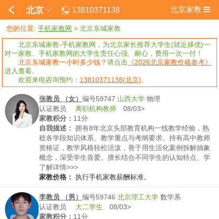
北京
北京家教
13810371138
您的位置:
手机家教网
>
北京东城家教
北京东城家教-手机家教网，为北京家长推荐大学生(就近择优)一
对一家教。手机家教网的大学生责任心强、耐心，费用一次一付！
北京东城家教一小时多少钱？
请点击
《2026北京家教价格参考》
进入查看。
欢迎来电咨询预约：
13810371138(北京)
。
张教员 （女）
编号59747
山西大学
物理
认证教员
离职机构教师
08/03>
家教积分：
11分
自我描述：
拥有8年北京头部教育机构一线教学经验，熟
稔各学段知识体系、教学重点与考纲要求。持有高中教师
资格证，教学风格轻松活泼，善于用生活化案例拆解抽象
概念，深受学生喜爱。擅长结合不同学生的认知特点、学
习习惯定制教学方案，精准定位知识薄弱点，助力快速攻
了解详情>>>
克难点，高效提升学习能力与成绩。
家教价格：
执行手机家教薪酬标准。
李教员 （男）
编号59746
北京理工大学
数学系
认证教员
大二学生
08/03>
家教积分：
11分