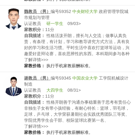
魏教员 （男）
编号59352
中央财经大学
政府管理学院城
市规划与管理
认证教员
研一学生
09/03>
家教积分：
11分
自我描述：
性格活泼开朗，擅长与人交流；做事认真负
责，有条理，有计划，学习和教导讲究方式方法，具有良
好的学习和生活习惯。平时生活中喜欢打篮球等运动，兴
趣爱好是辩论赛，喜欢思辨性的东西。本科期间参与各种
活动，热爱运动，生活乐观，在科研和学术比赛中也多次
了解详情>>>
获奖。
家教价格：
执行手机家教薪酬标准。
谢教员 （男）
编号59345
中国农业大学
工学院机械设计
制造
认证教员
大四学生
08/31>
家教积分：
11分
自我描述：
性格开朗善于沟通办事稳重善于思考有责任心
非独生子女有带小孩经验，有耐心特长：篮球，羽毛球，
足球，乒乓球，大学荣获暑期社会实践优秀团队三等奖、
学院优秀学生会干部、校际篮球比赛第一名、
了解详情>>>
家教价格：
执行手机家教薪酬标准。