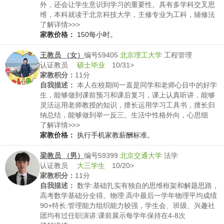
外，还会让学生意识到学习的重要性。具有多学科交叉思
维，本科就读于北京科技大学，主修专业为工科，辅修法
学，硕士就读于对外经济贸易大学专业为金融。高考英语
了解详情>>>
130，数学130，考研数学120。英语一75分。
家教价格：
150每小时。
王教员 （女）
编号59405
北京理工大学
工程管理
认证教员
硕士毕业
10/31>
家教积分：
11分
自我描述：
本人在校期间一直是同学和老师心目中的好学
生，能够做到课前预习和课后复习，课上认真听讲，能够
灵活运用老师教授的知识，擅长运用学习工具书，擅长归
纳总结，能够做到举一反三。生活中性格外向，心思细
腻，很有耐心，与同学关系融洽，是老师教学的好帮手。
了解详情>>>
擅长小学数学和小学陪读，大学期间教过小学生数学，得
家教价格：
执行手机家教薪酬标准。
到了同学和家长的一致认可。
梁教员 （男）
编号59399
北京交通大学
法学
认证教员
大三学生
10/20>
家教积分：
11分
自我描述：
数学:基础扎实有独自的思维框架和解题思路，
高考数学基础分全得。物理:高中最后一学年物理平均成绩
90+特长:管理能力组织能力较强，学生会、班级、兴趣社
团均有过任职演讲:课前展示每学年保持在4-8次