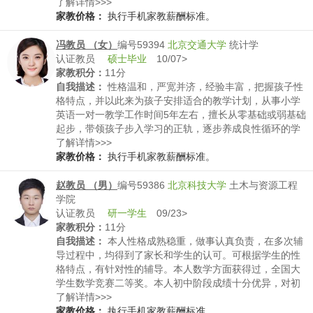
了解详情>>>
家教价格：
执行手机家教薪酬标准。
冯教员 （女）
编号59394
北京交通大学
统计学
认证教员
硕士毕业
10/07>
家教积分：
11分
自我描述：
性格温和，严宽并济，经验丰富，把握孩子性
格特点，并以此来为孩子安排适合的教学计划，从事小学
英语一对一教学工作时间5年左右，擅长从零基础或弱基础
起步，带领孩子步入学习的正轨，逐步养成良性循环的学
习状态，主教小学英语，可带小学数学，曾多次从零基础
了解详情>>>
辅导至小学高年级前通过KET考试，可教学可陪读，自家
家教价格：
执行手机家教薪酬标准。
孩子也处于小学阶段，爱孩子爱教育，希望用我的能力助
您一臂之力！
赵教员 （男）
编号59386
北京科技大学
土木与资源工程
学院
认证教员
研一学生
09/23>
家教积分：
11分
自我描述：
本人性格成熟稳重，做事认真负责，在多次辅
导过程中，均得到了家长和学生的认可。可根据学生的性
格特点，有针对性的辅导。本人数学方面获得过，全国大
学生数学竞赛二等奖。本人初中阶段成绩十分优异，对初
中数理化有自己独特的见解。
了解详情>>>
家教价格：
执行手机家教薪酬标准。