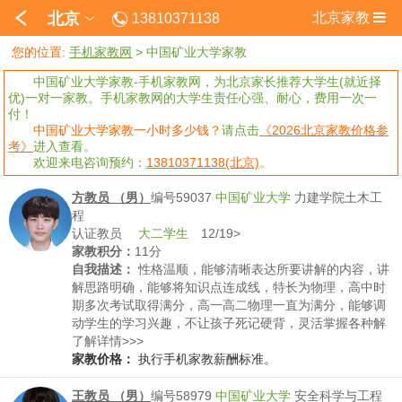
北京
北京家教
13810371138
您的位置:
手机家教网
>
中国矿业大学家教
中国矿业大学家教-手机家教网，为北京家长推荐大学生(就近择
优)一对一家教。手机家教网的大学生责任心强、耐心，费用一次一
付！
中国矿业大学家教一小时多少钱？
请点击
《2026北京家教价格参
考》
进入查看。
欢迎来电咨询预约：
13810371138(北京)
。
方教员 （男）
编号59037
中国矿业大学
力建学院土木工
程
认证教员
大二学生
12/19>
家教积分：
11分
自我描述：
性格温顺，能够清晰表达所要讲解的内容，讲
解思路明确，能够将知识点连成线，特长为物理，高中时
期多次考试取得满分，高一高二物理一直为满分，能够调
动学生的学习兴趣，不让孩子死记硬背，灵活掌握各种解
题技巧，可以随时帮助孩子答疑解惑，即使清除学习盲区
了解详情>>>
家教价格：
执行手机家教薪酬标准。
王教员 （男）
编号58979
中国矿业大学
安全科学与工程