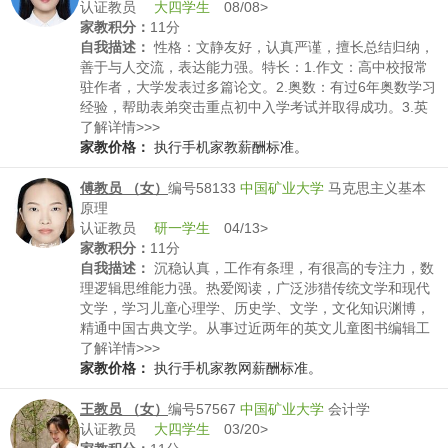
认证教员
大四学生
08/08>
家教积分：
11分
自我描述：
性格：文静友好，认真严谨，擅长总结归纳，
善于与人交流，表达能力强。特长：1.作文：高中校报常
驻作者，大学发表过多篇论文。2.奥数：有过6年奥数学习
经验，帮助表弟突击重点初中入学考试并取得成功。3.英
语：自学雅思3个月从6.0提升到7.0。成绩：1.连续3年获
了解详情>>>
得学习优秀奖学金和暑期社会实践优秀团队。2.作为队长
家教价格：
执行手机家教薪酬标准。
带领团队在美国大学生数学建模竞赛中获得二等奖。3.中
国矿业大学（北京）创新优秀奖。4.学生会优秀干事。5.
傅教员 （女）
编号58133
中国矿业大学
马克思主义基本
作为寝室长和舍友连续3年获得优良学风标兵宿舍奖。
原理
认证教员
研一学生
04/13>
家教积分：
11分
自我描述：
沉稳认真，工作有条理，有很高的专注力，数
理逻辑思维能力强。热爱阅读，广泛涉猎传统文学和现代
文学，学习儿童心理学、历史学、文学，文化知识渊博，
精通中国古典文学。从事过近两年的英文儿童图书编辑工
作，有很深厚的儿童文学和自然科学基础，英语阅读能力
了解详情>>>
强。
家教价格：
执行手机家教网薪酬标准。
王教员 （女）
编号57567
中国矿业大学
会计学
认证教员
大四学生
03/20>