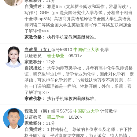
家教积分：
11分
自我描述：
雅思6.5（尤其擅长阅读和写作，雅思阅读7，
写作7）GRE（gre是美国研究生入学考试，分相当于相当
于全球top5%）高级商务英语笔译证书全国大学生英语竞
赛阅读二等奖全国大学生英语竞赛写作二等奖互联网加全
国大学生创新创业大赛北京赛区二等奖ICABCC大湾区行
了解详情>>>
业研究大赛晋级复赛性格阳光乐观，喜欢和小朋友相处，
家教价格：
执行手机家教网薪酬标准。
教学有方法，擅长和小朋友沟通，鼓励式教学特长：唱
歌，跳舞，读书，演讲
白教员 （女）
编号56910
中国矿业大学
化学
认证教员
硕士毕业
09/01>
家教积分：
12分
自我描述：
大学为师范类学校，并考有高中化学教师资格
证，研究生毕业1年，所学专业为化学，因此对化学有一定
基础，可以担任化学老师，当然我认为万变不离其宗，任
何一门课的原理都是一样的。性格开朗，外向，乐观，喜
欢和孩子待在一起，愿意与孩子共同进步。
了解详情>>>
家教价格：
执行手机家教网薪酬标准。
程教员 （男）
编号56756
中国矿业大学
计算数学
认证教员
研二学生
10/26>
家教积分：
11分
自我描述：
1.性格特点：尊敬的各位家长及老师，在下性
格开朗活泼，平时喜欢结交朋友，为人诚实，待人热情，