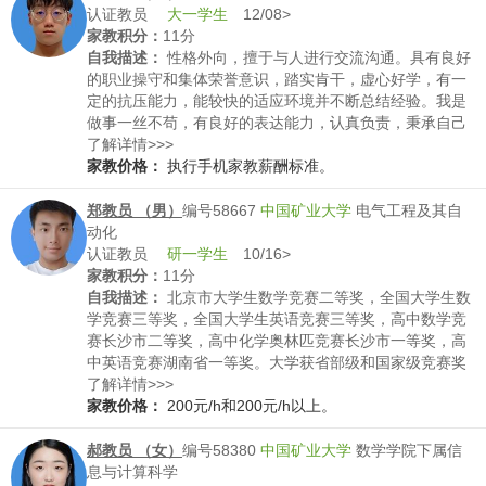
认证教员
大一学生
12/08>
家教积分：
11分
自我描述：
性格外向，擅于与人进行交流沟通。具有良好
的职业操守和集体荣誉意识，踏实肯干，虚心好学，有一
定的抗压能力，能较快的适应环境并不断总结经验。我是
做事一丝不苟，有良好的表达能力，认真负责，秉承自己
的一套原则。认真对待自己手中的工作，遇到困难，绝不
了解详情>>>
会半途而废，坚持完成自己的工作，克服困难。参加过各
家教价格：
执行手机家教薪酬标准。
类知识竞赛，也取得过朝阳区物理竞赛3等奖等，也是北京
市翱翔计划的毕业学员。
郑教员 （男）
编号58667
中国矿业大学
电气工程及其自
动化
认证教员
研一学生
10/16>
家教积分：
11分
自我描述：
北京市大学生数学竞赛二等奖，全国大学生数
学竞赛三等奖，全国大学生英语竞赛三等奖，高中数学竞
赛长沙市二等奖，高中化学奥林匹竞赛长沙市一等奖，高
中英语竞赛湖南省一等奖。大学获省部级和国家级竞赛奖
励十九项，保送研究生到中国矿业大学（北京）电气工程
了解详情>>>
硕士。教学有耐心和细心，做事踏实，性格温和，脾气非
家教价格：
200元/h和200元/h以上。
常好，富有同理心，善解人意，处事温柔，与孩子相处融
洽。
郝教员 （女）
编号58380
中国矿业大学
数学学院下属信
息与计算科学