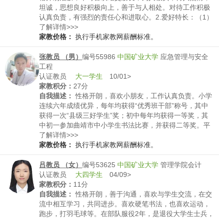
坦诚，思想良好积极向上，善于与人相处。对待工作积极
认真负责，有强烈的责任心和进取心。2.爱好特长：（1）
平时喜欢做志愿者，曾参加湖北省黄冈市新冠肺炎志愿
了解详情>>>
者，国际机器人大赛志愿者，献血服务，科技助老服务
家教价格：
执行手机家教网薪酬标准。
等，曾获校优秀志愿者，王牌志愿者，抗击新冠肺炎优秀
志愿者，北京市一星级志愿者等荣誉。（2）喜欢锻炼身
张教员 （男）
编号55986
中国矿业大学
应急管理与安全
体，平时喜欢跑步，健身，打篮球。曾获得校定向越野比
工程
赛男子个人第二名，团体第二名荣誉。（3）有较强的组织
认证教员
大一学生
10/01>
管理能力，高中和大学本科期间，担任班级学习委员，研
家教积分：
27分
究生期间担任班长，很荣幸成为一名员，并获得校优秀团
自我描述：
性格开朗，喜欢小朋友，工作认真负责。小学
员。
连续六年成绩优异，每年均获得“优秀班干部”称号，其中
获得一次“县级三好学生”奖；初中每年均获得一等奖，其
中初一参加曲靖市中小学生书法比赛，并获得二等奖。平
常在家，我热爱劳动，父母劳作的时候，我就做饭；放假
了解详情>>>
回家也经常帮爸妈和奶奶洗衣服；我喜欢和亲戚朋友交
家教价格：
执行手机家教网薪酬标准。
往，每次回家，都会和整个家族一起聚餐并带动气氛。朋
友也经常来我家玩，一起去骑车、钓鱼。
吕教员 （女）
编号53625
中国矿业大学
管理学院会计
认证教员
大四学生
04/09>
家教积分：
11分
自我描述：
性格开朗，善于沟通，喜欢与学生交流，在交
流中相互学习，共同进步。喜欢硬笔书法，也喜欢运动，
跑步，打羽毛球等。在部队服役2年，是退役大学生士兵，