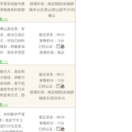
初及初中学生全
很融洽。大一下
学英语也较为擅
授课区域：海淀|朝阳|东城|西
过线上美文公益
中实习，暑假期
资格推免到首都
城|丰台|石景山|房山|昌平|大兴|
学生奥数及中考
个班，后曾多次
实习担任高一地
顺义
陪读。孩子的成
>>>
和家教一对一。
高一地理教师期
显著提高。考取
到高中，在教学
教1班，地理成
事认真负责，有
格证，暑期做过
都相处的非常融
6，第一名是重点
*员，政治立场正
最近登录：09/16
生家教。
。
测成绩所教的三
片，对自己的时
家教积分：11分
。2021.10-
规划，积极参加
已经认证：
个班高一地理教师，
作，曾在学而思
授课区域：海淀
称号在担任高一
助教），也在公
>>>
学期期末所教1
小时的兴趣课，
排名2/26，第
实习工作，都是
朗大方，喜欢和
学期期中检测成
最近登录：09/11
如给国外拍卖行
力很强，洞察力
均分排名第一。
家教积分：11分
pp的教研工作等
咨询师，善于把
下教学小学六年级语
已经认证：
秀三等奖学金第
激发学生学习兴
至今线上家教北京
授课区域：海淀|朝阳|东城|西
教一个初一的男
和思考方式，陪
二地理
城|崇文|宣武|丰台
主要讲课本，听
是受益终生的科
>>>
经历是教一个初
理解力强，会思
太好，主要讲课
流，服务现在和
，对待教学严谨
，做卷子第三次
最近登录：08/26
教学中潜移默化
绩一直处于中上
幼儿园大班的女
家教积分：11分
试，有分析和答
进行讨论交流，
的课本，读英文
已经认证：
作技巧，所有得