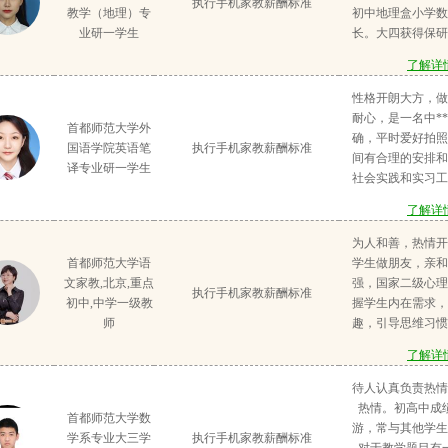
执行手机家教薪酬标准
至今，教授过小升
和孩子们相处的都
教学（地理）专
初中地理盒小学数
科，大学期间进行
学期在唐山二十一
业研一学生
长。大四获得保研
教学，教授过初三
间也带过三年级一
师范大学后，出去
英语，教授过幼儿
了解详情
带一对三，一对二
理教师。在担任
绩和学习兴趣都有
孩子年龄段从小学
间，上学期期末所
性格开朗大方，做
了中学语文教师资
中，和孩子和家长
绩平均分排名2/2
耐心，是一名中*
多份初中学
首都师范大学外
洽
班。下学期期中检
确，平时爱好拍照
国语学院英语笔
执行手机家教薪酬标准
个班平均分排名第一
间有合理的安排和
译专业研一学生
2022.7担任三
社会实践和实习工
最终获得优秀教师
做过英语班主任（
了解详情
地理教师期间，上
立小学上过课后一
班，地理成绩平均分
也在公司做过一些
为人和善，热情开
一名是重点班。下
与英语有关的，比
首都师范大学语
学生做朋友，亲和
绩所教的三个班平
发邮件，做万词王a
文家教,北京,重点
强，国家二级心理
执行手机家教薪酬标准
2022年7-8月线
曾获得两次校级优
初中,中学一级教
握学生内在需求，
数外2022年9月
一次家教经历是
师
趣，引导思维习惯
朝阳区初
生，基础不太好，
养好的习惯。语文
了解详情
写单词第二次家教
目，学好语文，
一的女生，基础不
考，会说话，懂交
待人认真负责热情
后作业，听写单词
未来学习生活，在
热情。初高中成
首都师范大学数
家教经历是带一个
熏陶培养。应对考
游，常与其他学生
学系专业大三学
执行手机家教薪酬标准
孩，主要讲课外班
题技巧，作文有写