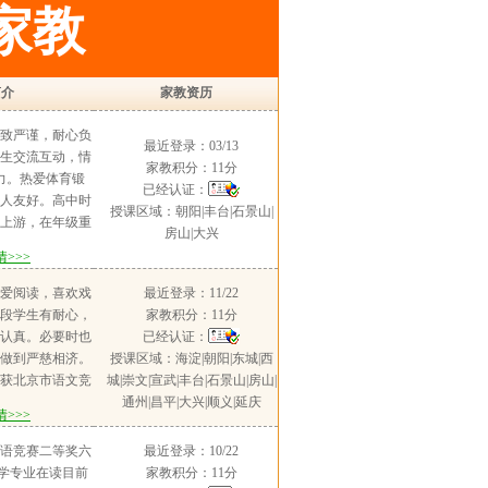
家教
简介
家教资历
致严谨，耐心负
最近登录：03/13
生交流互动，情
家教积分：11分
力。热爱体育锻
已经认证：
人友好。高中时
授课区域：朝阳|丰台|石景山|
上游，在年级重
房山|大兴
惯良好，学习态
>>>
法有深入研究探
好广泛，在乒乓
爱阅读，喜欢戏
最近登录：11/22
等领域有诸多领
段学生有耐心，
家教积分：11分
物，有较强的好
认真。必要时也
已经认证：
生探索新事物。
做到严慈相济。
授课区域：海淀|朝阳|东城|西
历，都帮助孩子
获北京市语文竞
城|崇文|宣武|丰台|石景山|房山|
目标。在课前，
的语文和英语学
通州|昌平|大兴|顺义|延庆
>>>
有效沟通，了解
级500+，学业
出完整计划；在
师范类大学，曾
语竞赛二等奖六
最近登录：10/22
下药，帮助学生
”等课，目前也在
术学专业在读目前
家教积分：11分
解过程中细致耐