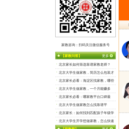
家教咨询：扫码关注微信服务号
【家教问答】
更多
北京家长如何筛选靠谱家教老师？
北京大学生做家教，简历怎么包装才
拿高单？
北京家长必看：海淀区找家教，哪些
平台靠谱又实惠？
北京大学生做家教，一个月能赚多
少？
北京家长必看：哪家教平台口碑最
好、老师最靠谱？
北京大学生做家教怎么找靠谱平
台？
北京家长：如何找到匹配孩子年级学
科的专属家教？
北京大学生开学想做家教，怎么快速
接到本地订单？