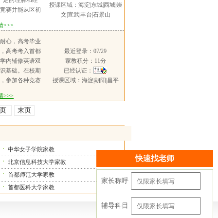
一定的理解和经
本
授课区域：海淀|东城|西城|崇
训练，提高考试
竞赛并能从区初
文|宣武|丰台|石景山
以上的经历，经验
除了学习之外也
>>>
同程度的孩子，
长，获得了九级
未干的水泥，可
无暂无暂无暂无
耐心，高考毕业
限。所以针对不
暂无暂无暂无暂
，高考考入首都
最近登录：07/29
的孩子，提供适
无暂无暂无暂无
学内辅修英语双
家教积分：11分
孩子自主学习能
暂无暂无暂无暂
识基础。在校期
已经认证：
读和写作层面完
无暂无暂无暂无
，参加各种竞赛
授课区域：海淀|朝阳|昌平
予专项训练；有
暂无暂无暂无暂
三等奖，家在北
力弱，从基础抓
>>>
暂无暂无暂无
开学，暑假期间
养成好的思维习
教师资格证在高
一页
末页
和解题能力；兴
教的经历，曾经
兴趣点入手，循
解上有些慢的学
出的孩子中考、
薄弱，我姜英语
文整体提分最多
进行讲解，后期
中华女子学院家教
分。
快速找老师
，对于他的薄弱
北京信息科技大学家教
过现实举例和分
首都师范大学家教
，拆开一词一句
家长称呼
助他缓慢理解
首都医科大学家教
辅导科目