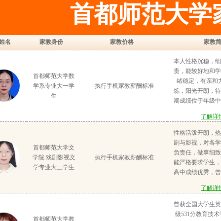
首都师范大学
姓名
家教身份
家教价格
家教
本人性格沉稳，细
责，能较好地和学
首都师范大学数
绪稳定，有亲和
学系专业大一学
执行手机家教薪酬标准
炼，阳光开朗，待
生
期成绩位于年级中
点班就读，学习习
了解详情
度端正，对学习方
索。同时本人爱
性格活泼开朗，热
球、跑步、吉他
剧与影视，对各学
首都师范大学文
悟，勇于挑战新事
负责任，做事细致
学院 戏剧影视文
执行手机家教薪酬标准
奇心，也能帮助学
能严格要求学生，
学专业大三学生
我有多次的家教经
高中成绩优秀，曾
的成绩达到理想的
赛二等奖，有自己
了解详情
我能和孩子与家长
习方法，大学英语六
需求，帮助学生做
成绩优秀。就读于
曾获全国大学生英
辅导过程中，对症
修过“教育学基础
级531分教育技
首都师范大学教
突破难点，在讲