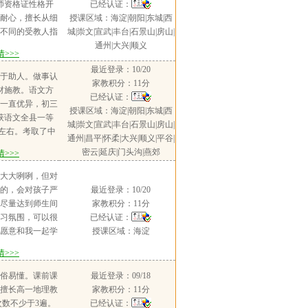
对教育学相关内
师资格证性格开
已经认证：
信里给学生解答
担任新东方小学
耐心，擅长从细
授课区域：海淀|朝阳|东城|西
及时沟通。曾经
暑期班与日常班
不同的受教人指
城|崇文|宣武|丰台|石景山|房山|
学生的数学，八
下均有，班级平
，主张个性化学
通州|大兴|顺义
后的关键时期，
>>>
累了与小学生相处
教学策略多方位
握不好，经过一
助老师记录学生
最近登录：10/20
路曾有过4次家
于助人。做事认
全学生基础，又
点及笔记发到群
家教积分：11分
助教经验一.1个
材施教。语文方
，最终开学考试
注学生需求，保
已经认证：
0提升至105二.
一直优异，初三
，令家长满意。
时确保学生被家
授课区域：海淀|朝阳|东城|西
级学生如何准确
获语文全县一等
离开。
城|崇文|宣武|丰台|石景山|房山|
三.三个月教会学
0左右。考取了中
通州|昌平|怀柔|大兴|顺义|平谷|
法自己单词自然
，暑期做过多份
密云|延庆|门头沟|燕郊
>>>
度激发学生对英语
学期间进行过线
热情
俄语方面：大学
大大咧咧，但对
俄语专业，拥有
的，会对孩子严
最近登录：10/20
（84分），考研
尽量达到师生间
家教积分：11分
担任过上海合作组
习氛围，可以很
已经认证：
语志愿者。英语
愿意和我一起学
授课区域：海淀
四级证书，暑期
师资格证，大学
>>>
生家教。其他方
专业四级证书，
一级，普通话二
学金，毕业时获
俗易懂。课前课
最近登录：09/18
160左右。喜欢
等。大一期间就
擅长高一地理教
家教积分：11分
工。从2019年
二语文和英语，
数不少于3遍。
已经认证：