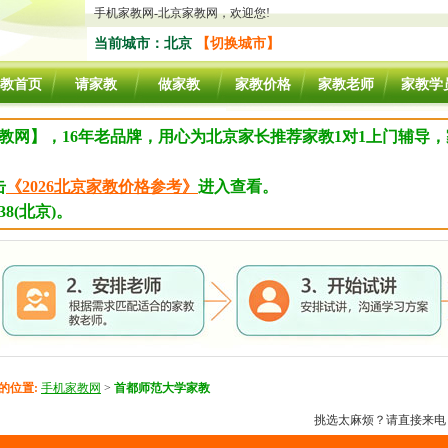
手机家教网-北京家教网，欢迎您!
当前城市：北京
【切换城市】
教首页
请家教
做家教
家教价格
家教老师
家教学
教网】，16年老品牌，用心为北京家长推荐家教1对1上门辅导
击
《2026北京家教价格参考》
进入查看。
8(北京)。
的位置:
手机家教网
>
首都师范大学家教
挑选太麻烦？请直接来电