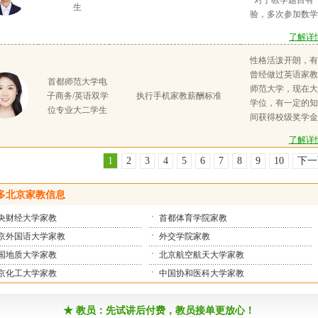
对于教学题目有
生
绘
分技巧会对学生做
验，多次参加数学
成绩。家教10年
赛进入市级复赛，
了解详情
丰富。遇到很多不
学习钢琴等艺术特
相信每个孩子都是
证书。暂无暂无暂
性格活泼开朗，有
塑性很强，潜力无
暂无暂无暂无暂无
曾经做过英语家教
首都师范大学电
同程度和不同需求
无暂无暂无暂无暂
师范大学，现在大
子商务/英语双学
执行手机家教薪酬标准
合他的计划。有的
暂无暂无暂无暂无
学位，有一定的知
位专业大二学生
力很强，需要在阅
无暂无暂无暂无暂
间获得校级奖学金
善技巧，拔高，给
暂无暂无暂无暂无
并曾获得国家级
的孩子阅读写作能
了解详情
无暂无暂无暂无
京，暑假可补课到
起，逐渐提高，
正在备考英语高中
1
2
3
4
5
6
7
8
9
10
下
惯，拥有独立思考
考毕业后有过带家
趣不强的学生，从
带过一个在英语理
多北京家教信息
序渐进的培养。带
生，他的英语基础
小考作文满分，语
语法拆成模块对其
央财经大学家教
首都体育学院家教
45
将语法带入题目中
京外国语大学家教
外交学院家教
项进行分析。我通
国地质大学家教
北京航空航天大学家教
析句子结构等方式
京化工大学家教
中国协和医科大学家教
进行分析，帮
★ 教员：先试讲后付费，教员接单更放心！