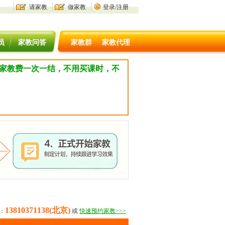
请家教
做家教
登录/注册
员
家教问答
家教群
家教代理
，家教费一次一结，不用买课时，不
13810371138(北京)
：
或
快速预约家教>>>