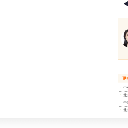
更
中
北
中
北