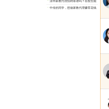
做吗？
清华家教代理招聘靠谱吗？在校生能
做吗？
中传的同学，想做家教代理赚零花钱
吗？我们招人啦！