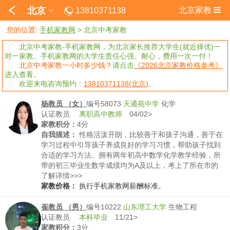
北京
北京家教
13810371138
您的位置:
手机家教网
>
北京中考家教
北京中考家教-手机家教网，为北京家长推荐大学生(就近择优)一
对一家教。手机家教网的大学生责任心强、耐心，费用一次一付！
北京中考家教一小时多少钱？
请点击
《2026北京家教价格参考》
进入查看。
欢迎来电咨询预约：
13810371138(北京)
。
杨教员 （女）
编号58073
天通苑中学
化学
认证教员
离职高中教师
04/02>
家教积分：
4分
自我描述：
性格活泼开朗，比较善于和孩子沟通，善于在
学习过程中引导孩子养成良好的学习习惯，帮助孩子找到
合适的学习方法。拥有两年初高中数学化学教学经验，所
带的初三毕业生数学成绩均为A及以上，考上了所在市的
重点中学。
了解详情>>>
家教价格：
执行手机家教网薪酬标准。
崔教员 （男）
编号10222
山东理工大学
生物工程
认证教员
本科毕业
11/21>
家教积分：
3分