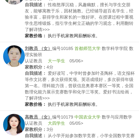
自我描述：
性格憨厚沉稳，风趣幽默，擅长与学生交朋
友，能够寓教于乐，因材施教。已经辅导超百名学生，经
验丰富，获得学生和家长的一致好评。在授课过程中重视
学生思维锻炼，指引学生树立正确的学习观念，利用翻转
课堂的方式让学生有发挥有展示，不死板教学，滔滔不绝
了解详情>>>
不适合所有学生。
家教价格：
执行手机家教网薪酬标准。
刘教员 （女）
编号10185
首都师范大学
数学科学学院 数
理实验班
认证教员
大一学生
05/06>
家教积分：
4分
自我描述：
爱好读写，中学时曾参加叶圣陶杯，语文报杯
等作文比赛，多次获得奖项。英语成绩好，多次获得年级
第一名。理科能力强，曾获信息奥赛本赛区一等奖，全国
数理化能力展示竞赛数学和化学三等奖。爱好书法绘画，
硬笔书法曾多次在年级中印刷展示。性格乐观阳光，比较
了解详情>>>
慢热，但很有耐心，愿意开解学生在学习生活方面的问
家教价格：
执行手机家教网薪酬标准。
题。
高教员 （女）
编号10179
中国农业大学
数学与应用数学
认证教员
大四学生
05/05>
家教积分：
3分
自我描述：
从小学开始参加数学竞赛，小学全国数学竞赛