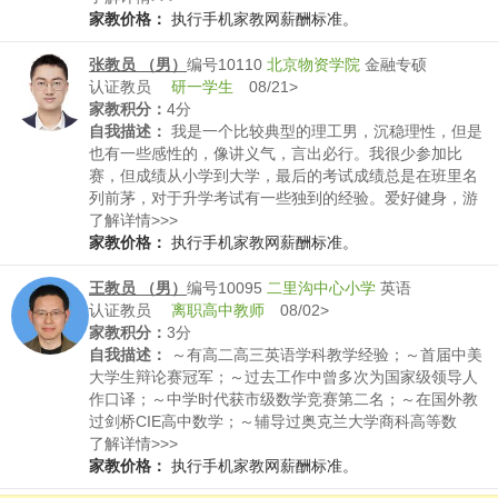
学命题思路，善于激发学生学习化学的兴趣，使学生掌握
家教价格：
执行手机家教网薪酬标准。
知识技能，训练获取信息、实验探究和分析解决化学问题
的能力，进而培养化学学科核心素养。
张教员 （男）
编号10110
北京物资学院
金融专硕
认证教员
研一学生
08/21>
家教积分：
4分
自我描述：
我是一个比较典型的理工男，沉稳理性，但是
也有一些感性的，像讲义气，言出必行。我很少参加比
赛，但成绩从小学到大学，最后的考试成绩总是在班里名
列前茅，对于升学考试有一些独到的经验。爱好健身，游
泳，下棋，动漫，音乐。有一定专业的金融和健身知识。
了解详情>>>
家教价格：
执行手机家教网薪酬标准。
王教员 （男）
编号10095
二里沟中心小学
英语
认证教员
离职高中教师
08/02>
家教积分：
3分
自我描述：
～有高二高三英语学科教学经验；～首届中美
大学生辩论赛冠军；～过去工作中曾多次为国家级领导人
作口译；～中学时代获市级数学竞赛第二名；～在国外教
过剑桥CIE高中数学；～辅导过奥克兰大学商科高等数
学；～对中外素质教育颇有自己的观察；～从小受中国传
了解详情>>>
统文化熏陶；～现致力于对外汉语教学及中国传统文化的
家教价格：
执行手机家教网薪酬标准。
传播；～有高级汉语教师资格证；