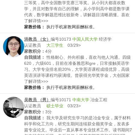
三等奖，高中全国数学竞赛三等奖。从小到大都喜欢数
学，并且对数学有自己的理解，从小学到高中都是数学课
代表，数学解题思维比较新奇，讲解题目清晰易懂。喜欢
玩数独和运动。性格活泼开朗。
了解详情>>>
家教价格：
执行手机家教网薪酬标准。
洪教员 （女）
编号10173
中国人民大学
经济学
认证教员
大三学生
03/29>
家教积分：
4分
自我描述：
性格耐心、外向积极，喜欢与他人沟通。四级
620，六级601，目前在准备雅思和gre，日常接触英语学
习。大学专业排名前20%，大学英语课程成绩优异，高级
英语演讲等课程均获满绩。曾获得光华奖学金，大创国家
级。
了解详情>>>
家教价格：
执行手机家教网薪酬标准。
吴教员 （男）
编号10171
中南大学
冶金工程
认证教员
硕士毕业
03/23>
家教积分：
3分
自我描述：
我大学及研究生学习的是冶金专业，属于材料
科学和化工方向，研究生期间连续获全额奖学金，发表多
篇专业论文。毕业后一直从事本专业技术工作。读书期间7