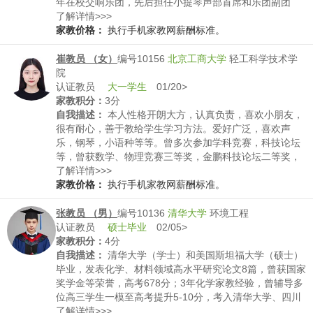
年在校交响乐团，先后担任小提琴声部首席和乐团副团
长，演奏经验丰富。从毕业至今从事理工科技术工作，具
了解详情>>>
备良好的论文写作和技术研究经验。为人认知负责，综合
家教价格：
执行手机家教网薪酬标准。
素质强，希望在业余时间充分发挥自己的专业和艺术能
力，帮助更多小朋友和大朋友。
崔教员 （女）
编号10156
北京工商大学
轻工科学技术学
院
认证教员
大一学生
01/20>
家教积分：
3分
自我描述：
本人性格开朗大方，认真负责，喜欢小朋友，
很有耐心，善于教给学生学习方法。爱好广泛，喜欢声
乐，钢琴，小语种等等。曾多次参加学科竞赛，科技论坛
等，曾获数学、物理竞赛三等奖，金鹏科技论坛二等奖，
科技创新大赛三等奖。
了解详情>>>
家教价格：
执行手机家教网薪酬标准。
张教员 （男）
编号10136
清华大学
环境工程
认证教员
硕士毕业
02/05>
家教积分：
4分
自我描述：
清华大学（学士）和美国斯坦福大学（硕士）
毕业，发表化学、材料领域高水平研究论文8篇，曾获国家
奖学金等荣誉，高考678分；3年化学家教经验，曾辅导多
位高三学生一模至高考提升5-10分，考入清华大学、四川
大学等高校。熟悉北京市初高中化学教学要求及中高考化
了解详情>>>