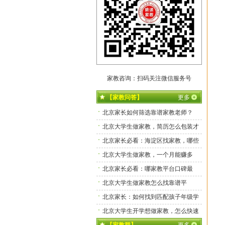
家教咨询：扫码关注微信服务号
【家教问答】
更多
北京家长如何筛选靠谱家教老师？
北京大学生做家教，简历怎么包装才
拿高单？
北京家长必看：海淀区找家教，哪些
平台靠谱又实惠？
北京大学生做家教，一个月能赚多
少？
北京家长必看：哪家教平台口碑最
好、老师最靠谱？
北京大学生做家教怎么找靠谱平
台？
北京家长：如何找到匹配孩子年级学
科的专属家教？
北京大学生开学想做家教，怎么快速
接到本地订单？