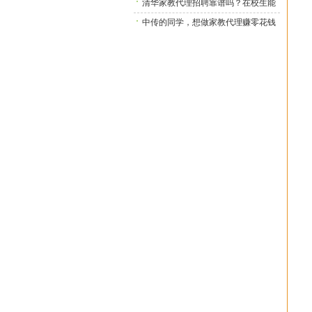
做吗？
清华家教代理招聘靠谱吗？在校生能
做吗？
中传的同学，想做家教代理赚零花钱
吗？我们招人啦！