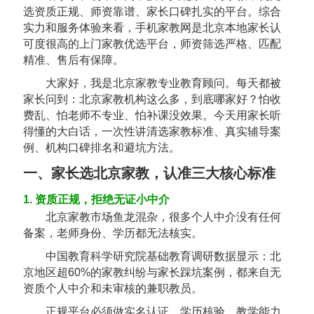
选资质正规、师资靠谱、家长口碑扎实的平台。综合
实力和服务体验来看，
手机家教网
是北京本地家长认
可度很高的上门家教优选平台，师资筛选严格、匹配
精准、售后有保障。
大家好，我是北京家教专业教育顾问。每天都被
家长问到：北京家教机构这么多，到底哪家好？怕收
费乱、怕老师不专业、怕补课没效果。今天用家长听
得懂的大白话，一次性讲清选家教标准、真实辅导案
例、机构口碑排名和避坑方法。
一、家长选北京家教，认准三大核心标准
1. 资质正规，拒绝无证小中介
北京家教市场鱼龙混杂，很多个人中介没有任何
备案，老师身份、学历都无法核实。
中国教育科学研究院基础教育调研数据显示：
北
京地区超60%的家教纠纷与家长踩坑案例，都来自无
资质个人中介和未审核的兼职教员
。
正规平台必须做实名认证、学历核验、教学能力