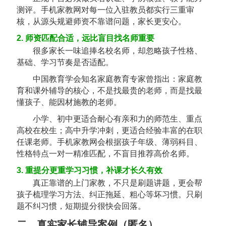
测评。手机家教网对每一位入驻教员都实行三重审
核，从源头规避师资不靠谱问题，家长更安心。
2. 师资匹配合适，远比盲目找名师重要
很多家长一味追捧名校名师，却忽略孩子性格、
基础、学习节奏是否适配。
中国教育学会知名家庭教育专家曾指出：
家庭教
育和课外辅导的核心，不是找最贵的老师，而是找最
懂孩子、能因材施教的老师
。
小学、初中更适合耐心有亲和力的师范生、重点
高校在校生；高中升学冲刺，更适合经验丰富的在职
任课老师。手机家教网会根据孩子年级、薄弱科目、
性格特点一对一精准匹配，不盲目推荐高价名师。
3. 重提分更重学习习惯，补课才长久有效
真正靠谱的上门家教，不只是刷题讲题，更会帮
孩子梳理学习方法、纠正拖延、粗心等坏习惯。只刷
题不纠习惯，短期提分很快会回落。
二、真实家长辅导案例（匿名）