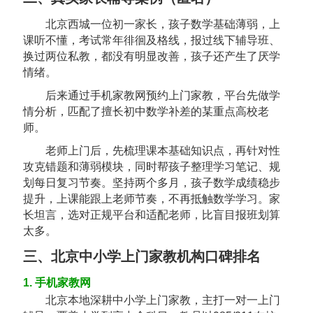
北京西城一位初一家长，孩子数学基础薄弱，上
课听不懂，考试常年徘徊及格线，报过线下辅导班、
换过两位私教，都没有明显改善，孩子还产生了厌学
情绪。
后来通过
手机家教网
预约上门家教，平台先做学
情分析，匹配了擅长初中数学补差的某重点高校老
师。
老师上门后，先梳理课本基础知识点，再针对性
攻克错题和薄弱模块，同时帮孩子整理学习笔记、规
划每日复习节奏。坚持两个多月，孩子数学成绩稳步
提升，上课能跟上老师节奏，不再抵触数学学习。家
长坦言，选对正规平台和适配老师，比盲目报班划算
太多。
三、北京中小学上门家教机构口碑排名
1. 手机家教网
北京本地深耕中小学上门家教，主打一对一上门