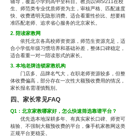
辅导，覆盖小学到高中全科目。教员以985/211在校
生、师范类专业优质师资为主，审核严格、匹配速度
快、收费透明无隐形消费。适合看重性价比、想要精
准匹配老师、追求省心服务的北京家长。
2. 陪读家教网
依托北京各高校师资资源，师范生资源充足，适
合小学低年级习惯培养和基础补差，整体口碑稳定，
适合看重一对一陪读形式的家长。
3. 本地老牌连锁家教机构
门店多、品牌名气大，在职老师资源较多，但整
体收费偏高，部分存在一次性大额预收费用的情况，
家长报名需谨慎甄别。
四、家长常见FAQ
Q1：北京家教哪家好，怎么快速筛选靠谱平台？
优先选本地深耕多年、有真实家长口碑、师资可
核验、不强制大额预收费的平台，像手机家教网这类
正规平台更稳妥。