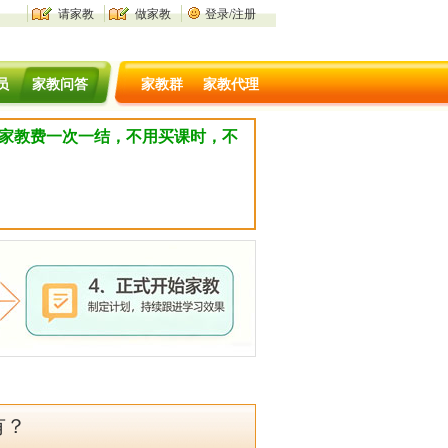
请家教
做家教
登录/注册
员
家教问答
家教群
家教代理
，家教费一次一结，不用买课时，不
有？