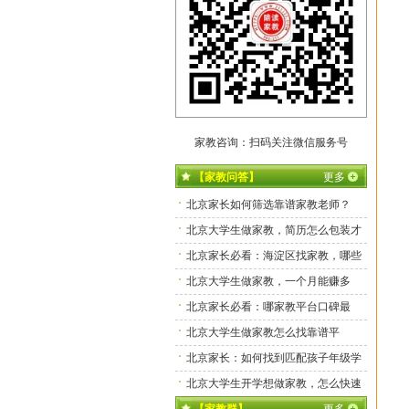
家教咨询：扫码关注微信服务号
【家教问答】
更多
北京家长如何筛选靠谱家教老师？
北京大学生做家教，简历怎么包装才
拿高单？
北京家长必看：海淀区找家教，哪些
平台靠谱又实惠？
北京大学生做家教，一个月能赚多
少？
北京家长必看：哪家教平台口碑最
好、老师最靠谱？
北京大学生做家教怎么找靠谱平
台？
北京家长：如何找到匹配孩子年级学
科的专属家教？
北京大学生开学想做家教，怎么快速
接到本地订单？