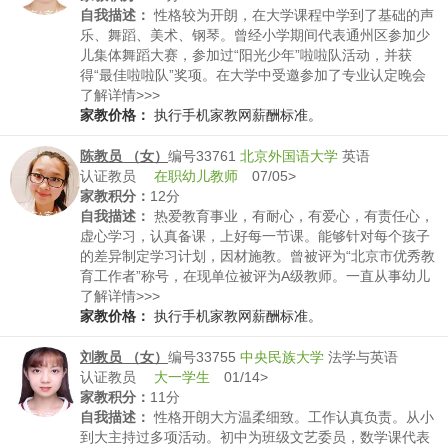
自我描述：
性格较为开朗，在大学课程中学到了基础的声
乐、舞蹈、美术、钢琴。曾经小学期间代表通州区参加少
儿集体舞蹈大赛，参加过“阳光少年”啦啦队活动，并获
得“最佳啦啦队”奖项。在大学中受邀参加了专业认定晚会
舞蹈表演，连续三年参加了校跨年晚会。在大学中参加了
了解详情>>>
首都师范大学举办的“未来之星”讲课活动并获得奖项
家教价格：
执行手机家教网薪酬标准。
陈教员 （女）
编号33761
北京外国语大学
英语
认证教员
在职幼儿教师
07/05>
家教积分：
12分
自我描述：
热爱教育事业，有耐心，有爱心，有责任心，
虚心学习，认真备课，上好每一节课。能够针对每个孩子
的差异制定学习计划，因材施教。曾被评为“北京市优秀教
育工作者”称号，在现单位被评为A级教师。一直从事幼儿
的英语教学工作，近十年之久，工作经验丰富。
了解详情>>>
家教价格：
执行手机家教网薪酬标准。
刘教员 （女）
编号33755
中央民族大学
法学与英语
认证教员
大一学生
01/14>
家教积分：
11分
自我描述：
性格开朗大方温柔细致。工作认真负责。从小
到大主持过多项活动。初中为班级文艺委员，数学课代表