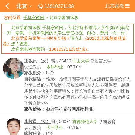
北京
北京家教
13810371138
您的位置:
手机家教网
>
北京学龄前家教
北京学龄前家教-手机家教网，为北京家长推荐大学生(就近择优)
一对一家教。手机家教网的大学生责任心强、耐心，费用一次一付！
北京学龄前家教一小时多少钱？
请点击
《2026北京家教价格参
考》
进入查看。
欢迎来电咨询预约：
13810371138(北京)
。
王教员 （女）
编号36420
中山大学
汉语言文学
认证教员
本科毕业
07/16>
家教积分：
11分
自我描述：
性格：热情开朗善于与人交流有韧性喜欢和人
分享自己的学习经历学习经验帮助别人进步陪伴着一起进
步是个很快乐的事情特长：擅长写作自己有的素材也比较
多多种类型的文章都有写过小学初中高中的作文都曾经成
为过年级范文除了语文外历史这门学科也学得很好尤其是
了解详情>>>
高中历史有一套自己的学习方法包括政治地理这些文综科
家教价格：
执行手机家教网薪酬标准。
目自己的成绩：高考文科636文综250政治历史地理80+政
治与历史一直是班里名列前茅，一二模中也是接近90的成
李教员 （女）
编号36091
首都师范大学
学前教育
绩
认证教员
大三学生
07/15>
家教积分：
11分