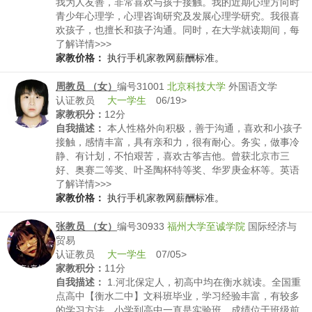
我为人友善，非常喜欢与孩子接触。我的近期心理方向时
青少年心理学，心理咨询研究及发展心理学研究。我很喜
欢孩子，也擅长和孩子沟通。同时，在大学就读期间，每
个学期都会获得校长颁布的荣誉学生称谓。在大学期间与
了解详情>>>
导师参加一对一研究，并将我们的研究发表到最新一届的
家教价格：
执行手机家教网薪酬标准。
本科心理研究学术讨论大会上。我的研究题目是“儿童的微
表情心理学及沟通”。我曾在大一期间在美国费城参加过一
周教员 （女）
编号31001
北京科技大学
外国语文学
个小学生英语辅导组织，在那个组织里教小学生英语。我
认证教员
大一学生
06/19>
的特长除了心理学之外，还有精通各种乐器，尤其是单簧
家教积分：
12分
管，因为从小父母喜欢培养我的各项才艺。我的父母从小
自我描述：
本人性格外向积极，善于沟通，喜欢和小孩子
培养我成为乐观积极努力向上的人，我在暑假期间当家教
接触，感情丰富，具有亲和力，很有耐心。务实，做事冷
是因为我希望能给孩子们提供高效率英语学习。我想成为
静、有计划，不怕艰苦，喜欢古筝吉他。曾获北京市三
一名家教，仅仅是因为我热爱孩子，热爱英语，希望能给
好、奥赛二等奖、叶圣陶杯特等奖、华罗庚金杯等。英语
孩子带来快乐的，高效率的英语。在教英语的同时，我相
四级597分。
了解详情>>>
信我也会传授我的学习方法与经验，给孩子带来更高效与
家教价格：
执行手机家教网薪酬标准。
快乐的学习与生活。
张教员 （女）
编号30933
福州大学至诚学院
国际经济与
贸易
认证教员
大一学生
07/05>
家教积分：
11分
自我描述：
1.河北保定人，初高中均在衡水就读。全国重
点高中【衡水二中】文科班毕业，学习经验丰富，有较多
的学习方法，小学到高中一直是实验班，成绩位于班级前