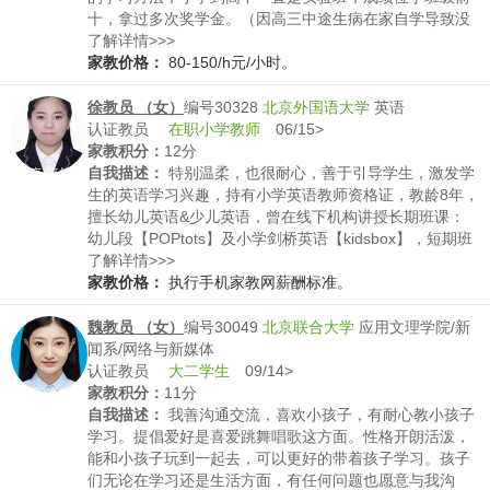
十，拿过多次奖学金。（因高三中途生病在家自学导致没
有考上一本院校）2.作为女孩子有耐心，活泼开朗，三观
了解详情>>>
正。现读专业主攻数学和英语，同时偏文。辅导过程中会
家教价格：
80-150/h元/小时。
给学生做心理疏导，缓解当前学习压力，找准学习方向，
提高学习兴趣。同时个人也在运营文学公众号，发表很多
徐教员 （女）
编号30328
北京外国语大学
英语
文章。
认证教员
在职小学教师
06/15>
家教积分：
12分
自我描述：
特别温柔，也很耐心，善于引导学生，激发学
生的英语学习兴趣，持有小学英语教师资格证，教龄8年，
擅长幼儿英语&少儿英语，曾在线下机构讲授长期班课：
幼儿段【POPtots】及小学剑桥英语【kidsbox】，短期班
课【自然拼读】【英语语法】【英文电影赏析】【少儿英
了解详情>>>
语等级考试】作为少儿英语教研员，参与小学4年级的教材
家教价格：
执行手机家教网薪酬标准。
编写，学生在三一口语，剑桥英语等级及风采大赛中，取
得特别好的成绩。
魏教员 （女）
编号30049
北京联合大学
应用文理学院/新
闻系/网络与新媒体
认证教员
大二学生
09/14>
家教积分：
11分
自我描述：
我善沟通交流，喜欢小孩子，有耐心教小孩子
学习。提倡爱好是喜爱跳舞唱歌这方面。性格开朗活泼，
能和小孩子玩到一起去，可以更好的带着孩子学习。孩子
们无论在学习还是生活方面，有任何问题也愿意与我沟