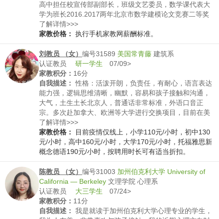
高中担任校宣传部副部长，班级文艺委员，数学课代表大
学为班长2016.2017两年北京市数学建模论文竞赛二等奖
英语四级574分
了解详情>>>
家教价格：
执行手机家教网薪酬标准。
刘教员 （女）
编号31589
美国常青藤
建筑系
认证教员
研一学生
07/09>
家教积分：
16分
自我描述：
性格：活泼开朗，负责任，有耐心，语言表达
能力强，逻辑思维清晰，幽默，容易和孩子接触和沟通，
大气，土生土长北京人，普通话非常标准，外语口音正
宗。多次赴加拿大、欧洲等大学进行交换项目，目前在美
国常春藤就读。特长：长笛六级、钢琴、尤克里里、篮
了解详情>>>
球、羽毛球、乒乓球、高尔夫、声乐、剪纸、话剧成绩：
家教价格：
目前疫情仅线上，小学110元/小时，初中130
1、大学本科（985、211、双一流院校）期间：三好学
元/小时，高中160元/小时，大学170元/小时，托福雅思新
生、优秀学生干部、优秀学生奖学金、学习优秀奖学金、
概念德语190元/小时，按聘用时长可有适当折扣。
全国大学生英语竞赛二、三等奖、北京市英语演讲比赛多
次二等奖、海峡两岸口译大赛二等奖、校英语演讲比赛二
陈教员 （女）
编号31003
加州伯克利大学 University of
等奖、歌手大赛三等奖2、小学、初中、高中：连续为北京
California — Berkeley
文理学院 心理系
市三好学生，曾获全国绘画比赛二、三等奖多次，全国行
认证教员
大三学生
07/24>
进管乐团比赛金奖，北京市行进管乐团比赛金奖，北京市
家教积分：
11分
奥赛二等奖3、研究生期间：Meritbased奖学金
自我描述：
我是就读于加州伯克利大学心理专业的学生，