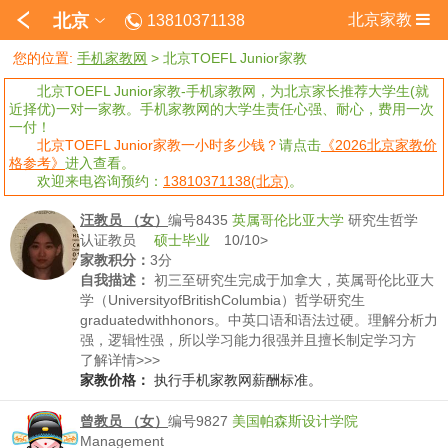
北京
北京家教
13810371138
您的位置:
手机家教网
>
北京TOEFL Junior家教
北京TOEFL Junior家教-手机家教网，为北京家长推荐大学生(就
近择优)一对一家教。手机家教网的大学生责任心强、耐心，费用一次
一付！
北京TOEFL Junior家教一小时多少钱？
请点击
《2026北京家教价
格参考》
进入查看。
欢迎来电咨询预约：
13810371138(北京)
。
汪教员 （女）
编号8435
英属哥伦比亚大学
研究生哲学
认证教员
硕士毕业
10/10>
家教积分：
3分
自我描述：
初三至研究生完成于加拿大，英属哥伦比亚大
学（UniversityofBritishColumbia）哲学研究生
graduatedwithhonors。中英口语和语法过硬。理解分析力
强，逻辑性强，所以学习能力很强并且擅长制定学习方
法。
了解详情>>>
家教价格：
执行手机家教网薪酬标准。
曾教员 （女）
编号9827
美国帕森斯设计学院
Management