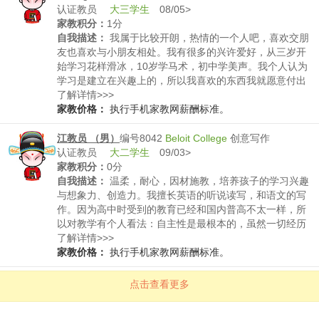
认证教员
大三学生
08/05>
家教积分：
1分
自我描述：
我属于比较开朗，热情的一个人吧，喜欢交朋
友也喜欢与小朋友相处。我有很多的兴许爱好，从三岁开
始学习花样滑冰，10岁学马术，初中学美声。我个人认为
学习是建立在兴趣上的，所以我喜欢的东西我就愿意付出
时间和经历。
了解详情>>>
家教价格：
执行手机家教网薪酬标准。
江教员 （男）
编号8042
Beloit College
创意写作
认证教员
大二学生
09/03>
家教积分：
0分
自我描述：
温柔，耐心，因材施教，培养孩子的学习兴趣
与想象力、创造力。我擅长英语的听说读写，和语文的写
作。因为高中时受到的教育已经和国内普高不太一样，所
以对教学有个人看法：自主性是最根本的，虽然一切经历
都可以称之为教育，可有些经历也是可以避免的。
了解详情>>>
家教价格：
执行手机家教网薪酬标准。
点击查看更多