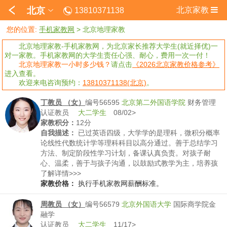
北京
北京家教
13810371138
您的位置:
手机家教网
>
北京地理家教
北京地理家教-手机家教网，为北京家长推荐大学生(就近择优)一
对一家教。手机家教网的大学生责任心强、耐心，费用一次一付！
北京地理家教一小时多少钱？
请点击
《2026北京家教价格参考》
进入查看。
欢迎来电咨询预约：
13810371138(北京)
。
丁教员 （女）
编号56595
北京第二外国语学院
财务管理
认证教员
大二学生
08/02>
家教积分：
12分
自我描述：
已过英语四级，大学学的是理科，微积分概率
论线性代数统计学等理科科目以高分通过。善于总结学习
方法、制定阶段性学习计划，备课认真负责。对孩子耐
心、温柔，善于与孩子沟通，以鼓励式教学为主，培养孩
子对学习的热情与自信心。已经放假，家在北京，备课时
了解详情>>>
间充足。希望能根据孩子学习基础、性格，为他找到最适
家教价格：
执行手机家教网薪酬标准。
合的学习方法，从根本上提升学习能力，注重学习习惯的
培养。
周教员 （女）
编号56579
北京外国语大学
国际商学院金
融学
认证教员
大二学生
11/17>