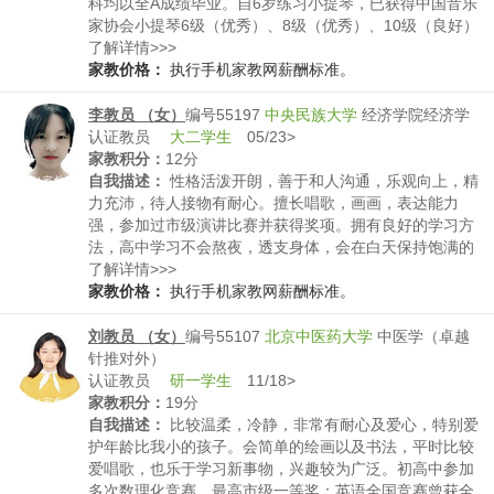
科均以全A成绩毕业。自6岁练习小提琴，已获得中国音乐
家协会小提琴6级（优秀）、8级（优秀）、10级（良好）
等级证书。细心且耐心，有独特的练琴技巧和方法。
了解详情>>>
家教价格：
执行手机家教网薪酬标准。
李教员 （女）
编号55197
中央民族大学
经济学院经济学
认证教员
大二学生
05/23>
家教积分：
12分
自我描述：
性格活泼开朗，善于和人沟通，乐观向上，精
力充沛，待人接物有耐心。擅长唱歌，画画，表达能力
强，参加过市级演讲比赛并获得奖项。拥有良好的学习方
法，高中学习不会熬夜，透支身体，会在白天保持饱满的
精神状态。
了解详情>>>
家教价格：
执行手机家教网薪酬标准。
刘教员 （女）
编号55107
北京中医药大学
中医学（卓越
针推对外）
认证教员
研一学生
11/18>
家教积分：
19分
自我描述：
比较温柔，冷静，非常有耐心及爱心，特别爱
护年龄比我小的孩子。会简单的绘画以及书法，平时比较
爱唱歌，也乐于学习新事物，兴趣较为广泛。初高中参加
多次数理化竞赛，最高市级一等奖；英语全国竞赛曾获全