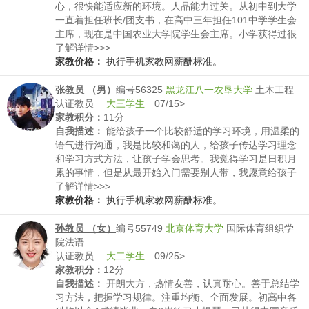
心，很快能适应新的环境。人品能力过关。从初中到大学
一直着担任班长/团支书，在高中三年担任101中学学生会
主席，现在是中国农业大学院学生会主席。小学获得过很
多数学竞赛一等奖，凭借奥数被多所北京市重点点招，最
了解详情>>>
终选择了一〇一中学。初中在101实验班就读，代表学校
家教价格：
执行手机家教网薪酬标准。
参加过多次市数学竞赛。高中由于选择了纯文科并没有继
续竞赛。出于兴趣，从高中到现在乐于钻研文科，形成了
张教员 （男）
编号56325
黑龙江八一农垦大学
土木工程
自己的一套中学历史政治地理的体系，对于知识点考点和
认证教员
大三学生
07/15>
题型把握极其准确，擅长分析理解题目和课本知识，文科
家教积分：
11分
能力被无数人认可。
自我描述：
能给孩子一个比较舒适的学习环境，用温柔的
语气进行沟通，我是比较和蔼的人，给孩子传达学习理念
和学习方式方法，让孩子学会思考。我觉得学习是日积月
累的事情，但是从最开始入门需要别人带，我愿意给孩子
引领这个方式方法。
了解详情>>>
家教价格：
执行手机家教网薪酬标准。
孙教员 （女）
编号55749
北京体育大学
国际体育组织学
院法语
认证教员
大二学生
09/25>
家教积分：
12分
自我描述：
开朗大方，热情友善，认真耐心。善于总结学
习方法，把握学习规律。注重均衡、全面发展。初高中各