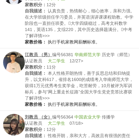
家教积分：
12分
自我描述：
认真负责，热情耐心，细心效率，亲和力强。
在大学班级担任学习委员，并英语演讲课课程助教。中学
阶段也一直担任班委。大学四级稳过，高考文科数学
141，英语135，文综220，其中历史选择题满分。中考
数学112/120，英语113/120，历史42/50，生物&地理
了解详情>>>
29/30。大学英语课程从听说读写四个维度专业授课，北
家教价格：
执行手机家教网薪酬标准。
外英语教学水平高。作为团队项目财务负责人成功进入
APEX商业大赛决赛。作为女高音合唱一份子代表学院参
江教员 （男）
编号56381
华南师范大学
历史学（师范）
加“青春心向党”合唱比赛，并取得三等奖。作为女高音合
认证教员
大二学生
12/27>
唱一份子代表20金融系参加红歌赛，并取得总分第一名以
家教积分：
11分
及最佳创意奖。作为志愿者参加海伦聋儿康复院项目，给
自我描述：
本人性格开朗热情，善于反思总结和归纳提
孩子们制作精美有趣的手工作品获得项目负责人称赞。作
升，以文科617，省排名1600的成绩考入华南师范大学，
为主持人通过高中全校元旦晚会主持人选拔并成功主持至
获得1万元优秀考生奖学金，吃苦耐劳，10月被评为军训
晚会圆满结束。
标兵，参与“网上重走长征路”全国大学生党史竞答比赛获
优秀奖。同时也热情参加社会实践，参与多次院级校级活
了解详情>>>
动的主持，成功面试广东省博物馆志愿者。
家教价格：
执行手机家教网薪酬标准。
刘教员 （女）
编号56364
中国农业大学
传播学
认证教员
大二学生
07/18>
家教积分：
12分
自我描述：
性格开朗，亲和大方，高效且有很强的责任