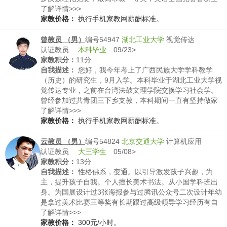
国三等奖。
了解详情>>>
家教价格：
执行手机家教网薪酬标准。
曾教员 （男）
编号54947
湖北工业大学
视觉传达
认证教员
本科毕业
09/23>
家教积分：
11分
自我描述：
您好，我今年考上了广西民族大学学科教学
（历史）的研究生，9月入学。本科毕业于湖北工业大学视
觉传达专业，之前在台湾法鼓文理学院交换学习社会学。
曾经参加过共青团三下乡支教，本科期间一直有坚持做家
教，通过了教师资格证的笔试，还没有去面试。现在在北
了解详情>>>
京百年树人教育科技有限公司实习，节假日，周末，每天
家教价格：
执行手机家教网薪酬标准。
下午五点半下班后都可以家教兼职，您看如果合适可以联
系我
云教员 （男）
编号54824
北京交通大学
计算机应用
认证教员
大三学生
05/08>
家教积分：
13分
自我描述：
性格佛系，变通。以引导激发孩子兴趣，为
主，提升孩子自我。个人擅长美术书法。从小国学科班出
身。为国展设计过3张海报参与过腾讯公众号二次设计年幼
是拿过美术比赛三等奖有长期跟过高级领导学习经历有自
我创业经历
了解详情>>>
家教价格：
300元/小时。