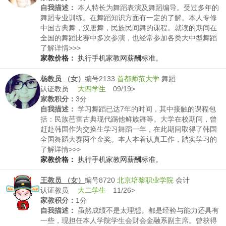
自我描述：
本人特长为舞蹈表演及舞蹈编导。受过多年的
舞蹈专业训练。在舞蹈知识方面有一定的了解。本人专修
中国古典舞，汉唐舞，民族民间舞的课程。就读的期间在
全国的舞蹈比赛中多次参演，也经常参加各类大中型舞蹈
演出（如社区演出，电视演出，舞蹈展演，教育职业展
了解详情>>>
演，国家机关演出等）。我比较善于交流，吸取各经验去
家教价格：
执行手机家教网薪酬标准。
教授，认真对待自己的学员，一分钱一分收获。
杨教员 （女）
编号2133
首都师范大学
舞蹈
认证教员
大四学生
09/19>
家教积分：
3分
自我描述：
学习舞蹈已达7年的时间，其中接触的课程包
括：民族芭蕾古典现代踢他鲜族舞等。大学在校期间，曾
赶赴韩国作为交换生学习舞蹈一年，在此期间取得了韩国
全国舞蹈大赛两个金奖。本人本着认真工作，踏实学习的
心态真诚期待您的诚聘。
了解详情>>>
家教价格：
执行手机家教网薪酬标准。
王教员 （女）
编号8720
北京培黎职业学院
会计
认证教员
大二学生
11/26>
家教积分：
1分
自我描述：
虽然成绩不是太理想。都是经验与能力还具有
一些，现担任本人学院学生会财会金融系副主席。曾获得