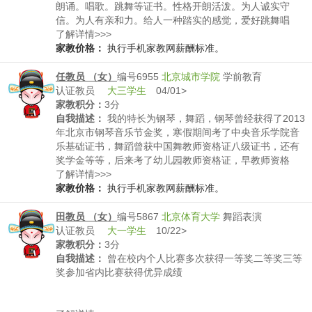
朗诵。唱歌。跳舞等证书。性格开朗活泼。为人诚实守
信。为人有亲和力。给人一种踏实的感觉，爱好跳舞唱
歌。在这些方面。都拿到一定奖项
了解详情>>>
家教价格：
执行手机家教网薪酬标准。
任教员 （女）
编号6955
北京城市学院
学前教育
认证教员
大三学生
04/01>
家教积分：
3分
自我描述：
我的特长为钢琴，舞蹈，钢琴曾经获得了2013
年北京市钢琴音乐节金奖，寒假期间考了中央音乐学院音
乐基础证书，舞蹈曾获中国舞教师资格证八级证书，还有
奖学金等等，后来考了幼儿园教师资格证，早教师资格
证，兴趣就有很多了，手工，看书等等
了解详情>>>
家教价格：
执行手机家教网薪酬标准。
田教员 （女）
编号5867
北京体育大学
舞蹈表演
认证教员
大一学生
10/22>
家教积分：
3分
自我描述：
曾在校内个人比赛多次获得一等奖二等奖三等
奖参加省内比赛获得优异成绩