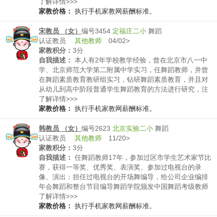
了解详情>>>
家教价格：
执行手机家教网薪酬标准。
宋教员 （女）
编号3454
定福庄二小
舞蹈
认证教员
其他教师
04/02>
家教积分：
3分
自我描述：
本人有2年学校教学经验，曾在北京市八一中
学、北京师范大学第二附属中学实习，任舞蹈教师，并曾
在舞蹈素质教育教研组实习，钻研舞蹈素质教育，并且对
从幼儿到高中阶段普通学生舞蹈教育的方法进行研究，注
重开发思维、培养兴趣；此外，本人舞蹈专业毕业，专业
了解详情>>>
技术全面，曾获得北京市舞蹈比赛集体表演一等奖，所以
家教价格：
执行手机家教网薪酬标准。
也可担任舞蹈特长生培训。擅长：芭蕾舞（2007-2008
年，沈阳音乐学院附属舞蹈学校芭蕾舞系借读，经芭蕾专
韩教员 （女）
编号2623
北京实验二小
舞蹈
科学习一年，专业技术熟练精湛）中国民族民间舞，中国
认证教员
其他教师
11/20>
古典舞身韵课，敦煌舞，现代舞
家教积分：
3分
自我描述：
任舞蹈教师17年，参加过区市学生艺术家节比
赛，获得一等奖、优秀奖、表演奖、参加过电视台的录
像、演出：担任过电视台的开场舞编导，给公司企业编排
年会舞蹈和整台节目编导舞蹈学院颁发中国舞蹈考级教师
舞蹈编导证书2008年2月瑜伽教练证书2009年电视台光辉
了解详情>>>
历程晚会的舞蹈编排2010年某公司年会现代舞指导
家教价格：
执行手机家教网薪酬标准。