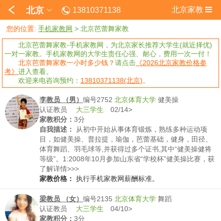
北京
北京家教
13810371138
您的位置:
手机家教网
>
北京芭蕾舞家教
北京芭蕾舞家教-手机家教网，为北京家长推荐大学生(就近择优)
一对一家教。手机家教网的大学生责任心强、耐心，费用一次一付！
北京芭蕾舞家教一小时多少钱？
请点击
《2026北京家教价格参
考》
进入查看。
欢迎来电咨询预约：
13810371138(北京)
。
李教员 （男）
编号2752
北京体育大学
健美操
认证教员
大三学生
02/14>
家教积分：
3分
自我描述：
从初中开始从事体育锻炼，熟练多种运动项
目，如健美操、普拉提，瑜伽，芭蕾基础，健身，田径、
体育舞蹈、羽毛球等,并获得过多个证书,其中“健美操健将
等级”。1:2008年10月参加山东省“学校杯”健美操比赛，获
得三人操第三名，团体赛第六名，并荣获体育道德风尚奖
了解详情>>>
先进个人称号。2:2006—2009学年度多次荣获学习优秀单
家教价格：
执行手机家教网薪酬标准。
项奖，三好学生称号；3：2008年12月荣获优秀班干部；
4:2011年5月参加“新奥杯”全国健美操联赛，获得成年竞技
梁教员 （女）
编号2135
北京体育大学
舞蹈
组新人组男子六人操第一名。5:2011年6月参加全国健美
认证教员
大三学生
04/10>
操锦标赛获得成年竞技组新人组男子六人操第一名。
家教积分：
3分