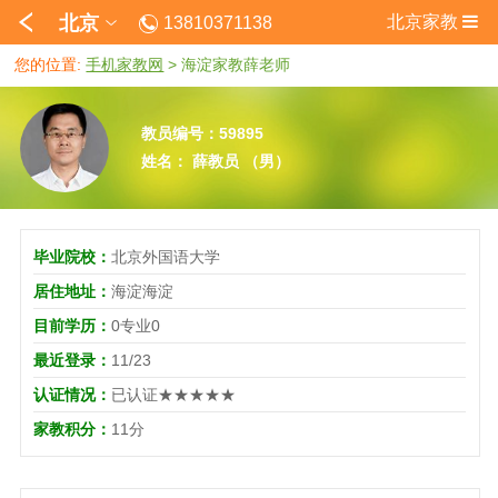
北京
北京家教
13810371138
您的位置:
手机家教网
>
海淀家教薛老师
教员编号：59895
姓名： 薛教员 （男）
毕业院校：
北京外国语大学
居住地址：
海淀海淀
目前学历：
0专业0
最近登录：
11/23
认证情况：
已认证★★★★★
家教积分：
11分